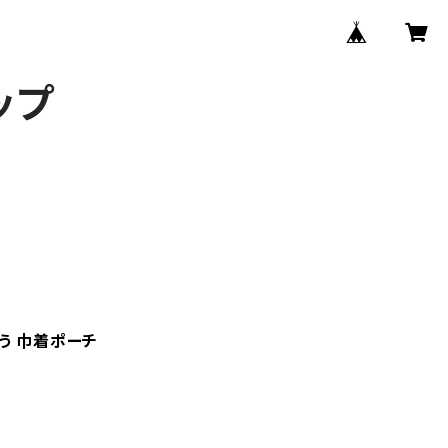
ップ
う 巾着ポーチ