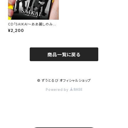
CD「SAIKAI〜ああ麗しのみか
ん色〜」
¥2,200
商品一覧に戻る
© ずうとるび オフィシャルショップ
Powered by