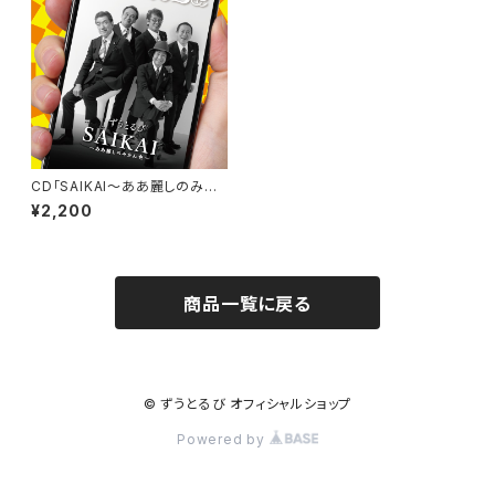
CD「SAIKAI〜ああ麗しのみか
ん色〜」
¥2,200
商品一覧に戻る
© ずうとるび オフィシャルショップ
Powered by