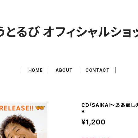
うとるび オフィシャルショ
HOME
ABOUT
CONTACT
CD「SAIKAI〜ああ
B
¥1,200