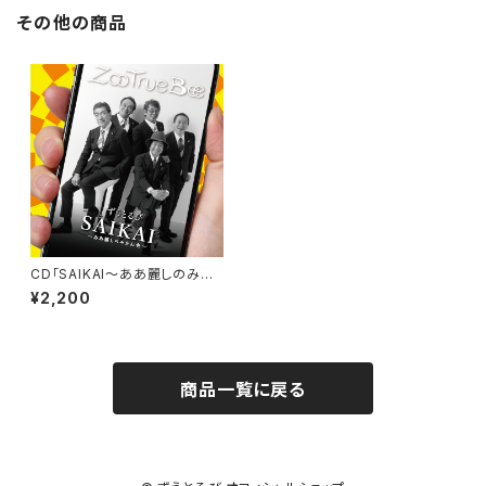
その他の商品
CD「SAIKAI〜ああ麗しのみか
ん色〜」
¥2,200
商品一覧に戻る