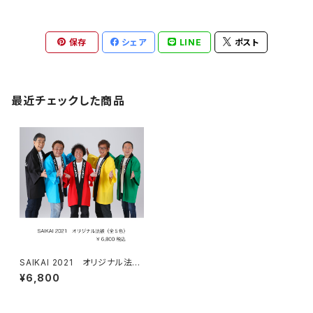
保存
シェア
LINE
ポスト
最近チェックした商品
SAIKAI 2021 オリジナル法被
（全５色）
¥6,800