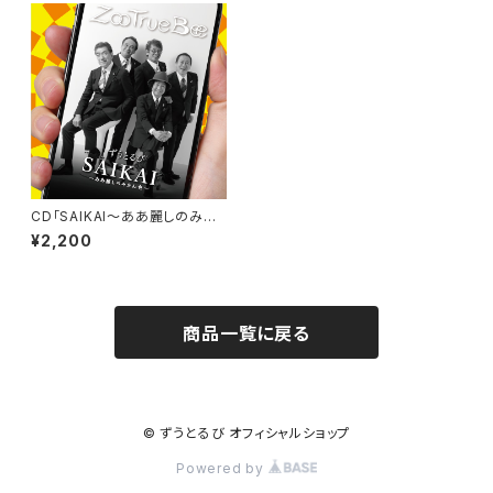
CD「SAIKAI〜ああ麗しのみか
ん色〜」
¥2,200
商品一覧に戻る
© ずうとるび オフィシャルショップ
Powered by